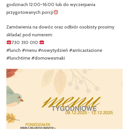
godzinach 12:00-16:00 lub do wyczerpania
przygotowanych porcji
Zamówienia na dowóz oraz odbiór osobisty prosimy
składać pod numerem:
730 310 010
#lunch #menu #nowytydzień #anticastazione
#lunchtime #domowesmaki