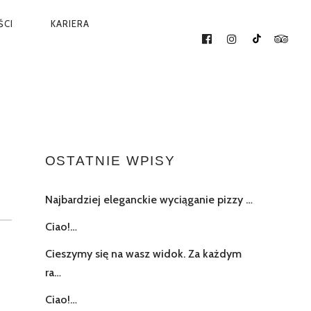
ŚCI
KARIERA
FACEBOOK
INSTAGRAM
TIKTOK
TRIP
OSTATNIE WPISY
Najbardziej eleganckie wyciąganie pizzy …
Ciao!…
Cieszymy się na wasz widok. Za każdym
ra…
Ciao!…