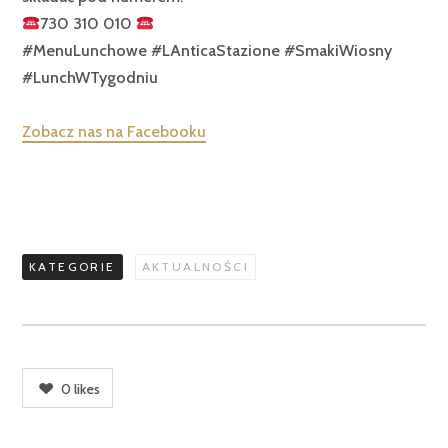
730 310 010
#MenuLunchowe #LAnticaStazione #SmakiWiosny
#LunchWTygodniu
Zobacz nas na Facebooku
KATEGORIE
AKTUALNOŚCI
0
likes